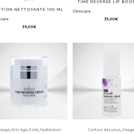
TIME REVERSE LIP BOO
OTION NETTOYANTE 100 ML
Cliniccare
ccare
35,00
€
39,00
€
isage
,
Anti-âge
,
Éclat
,
Hydratation
Contour des yeux
,
Visag