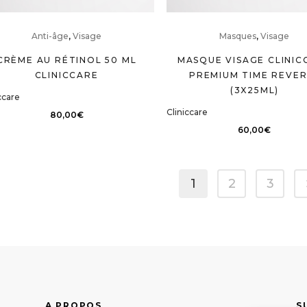
Anti-âge
,
Visage
Masques
,
Visage
CRÈME AU RÉTINOL 50 ML
MASQUE VISAGE CLINIC
CLINICCARE
PREMIUM TIME REVER
(3X25ML)
ccare
Cliniccare
80,00
€
60,00
€
1
2
3
A PROPOS
S