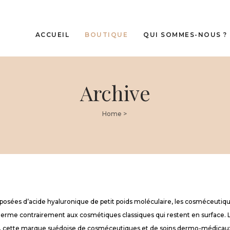
ACCUEIL
BOUTIQUE
QUI SOMMES-NOUS ?
Archive
 cheveux
Cliniccare
 Premium Cliniccare
Oxyprolane
léments alimentaires –
Home
>
té IN
e cadeau
osées d’acide hyaluronique de petit poids moléculaire, les cosméceuti
derme contrairement aux cosmétiques classiques qui restent en surface. L
, cette marque suédoise de cosméceutiques et de soins dermo-médicaux 