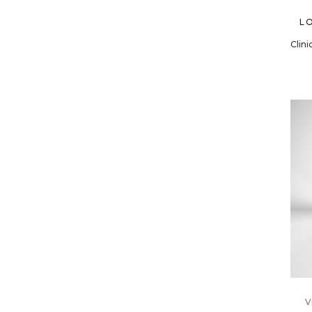
L
Clini
V