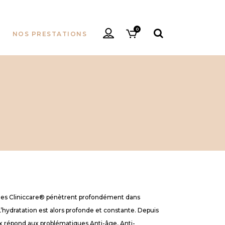
0
NOS PRESTATIONS
ques Cliniccare® pénètrent profondément dans
’hydratation est alors profonde et constante. Depuis
répond aux problématiques Anti-âge, Anti-