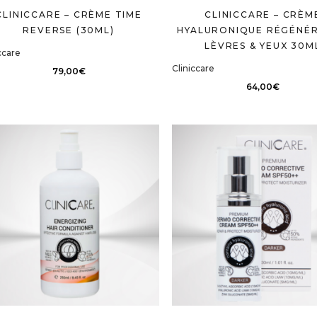
CLINICCARE – CRÈME TIME
CLINICCARE – CRÈM
REVERSE (30ML)
HYALURONIQUE RÉGÉNÉ
LÈVRES & YEUX 30M
ccare
Cliniccare
79,00
€
64,00
€