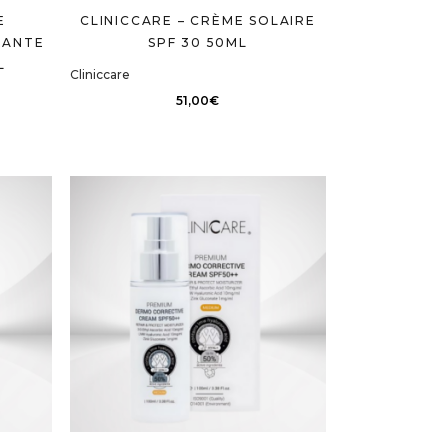
E
CLINICCARE – CRÈME SOLAIRE
RANTE
SPF 30 50ML
L
Cliniccare
51,00
€