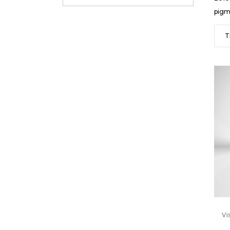
pigm
T
Vi