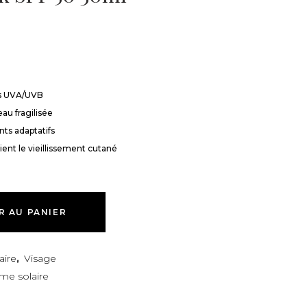
es UVA/UVB
eau fragilisée
nts adaptatifs
ient le vieillissement cutané
R AU PANIER
aire
,
Visage
me solaire