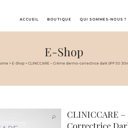
ACCUEIL
BOUTIQUE
QUI SOMMES-NOUS ?
E-Shop
 cheveux
Cliniccare
 Premium Cliniccare
Oxyprolane
léments alimentaires –
Home
>
E-Shop
>
CLINICCARE – Crème dermo-correctrice dark SPF 50 30
té IN
e cadeau
CLINICCARE –
Correctrice Dar