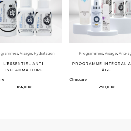
ogrammes
,
Visage
,
Hydratation
Programmes
,
Visage
,
Anti-â
L’ESSENTIEL ANTI-
PROGRAMME INTÉGRAL A
INFLAMMATOIRE
ÂGE
are
Cliniccare
164,00
€
290,00
€