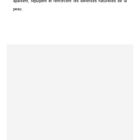
apaisent, repulpent et renforcent les défenses naturelles de la
peau.