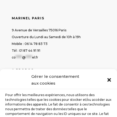
MARINEL PARIS
9 Avenue de Versailles 75016 Paris
Ouverture du Lundi au Samedi de 10h à 19h
Mobile : 06 14 78 83 73
Tél : 01 87 44 91 91
co
*****
@
*****
el.fr
A PROPOS
Gérer le consentement
Politique de cookies
aux cookies
Déclaration de confidentialité
Conditions générales de ventes
Pour offrir les meilleures expériences, nous utilisons des
Contact
technologies telles que les cookies pour stocker et/ou accéder aux
informations des appareils. Le fait de consentir à ces technologies
nous permettra de traiter des données telles que le
SUIVEZ-NOUS
comportement de navigation ou les ID uniques sur ce site. Le fait