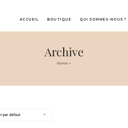
ACCUEIL
BOUTIQUE
QUI SOMMES-NOUS ?
Archive
 cheveux
Cliniccare
 Premium Cliniccare
Oxyprolane
léments alimentaires –
Home
>
té IN
e cadeau
ri par défaut