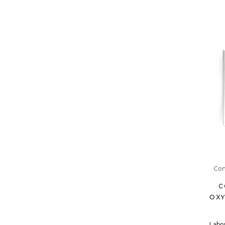
Com
C
OXY
Labo