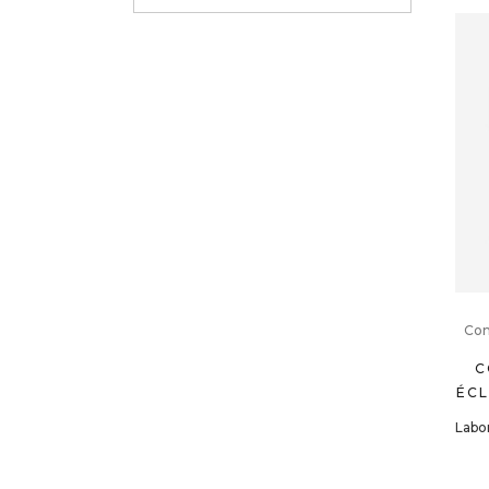
Com
C
ÉCL
Labo