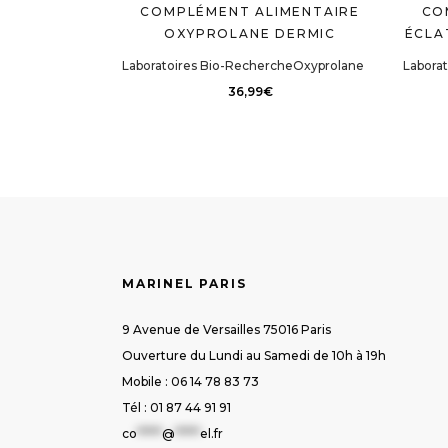
COMPLÉMENT ALIMENTAIRE
CO
OXYPROLANE DERMIC
ÉCLA
Laboratoires Bio-Recherche
Oxyprolane
Labora
36,99
€
MARINEL PARIS
9 Avenue de Versailles 75016 Paris
Ouverture du Lundi au Samedi de 10h à 19h
Mobile : 06 14 78 83 73
Tél : 01 87 44 91 91
co
*****
@
*****
el.fr