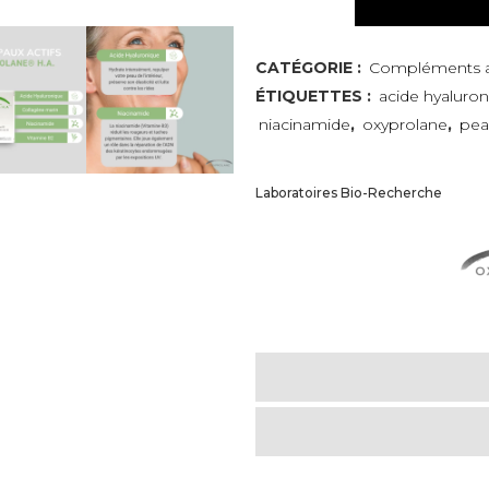
alimentaire
Oxyprolane
CATÉGORIE :
Compléments al
ÉTIQUETTES :
acide hyaluro
H.A
niacinamide
,
oxyprolane
,
pea
Beauté
de
Laboratoires Bio-Recherche
la
peau
quantity