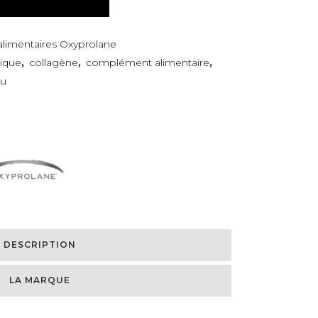
imentaires Oxyprolane
nique
,
collagène
,
complément alimentaire
,
u
DESCRIPTION
LA MARQUE