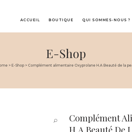
ACCUEIL
BOUTIQUE
QUI SOMMES-NOUS ?
E-Shop
 cheveux
Cliniccare
 Premium Cliniccare
Oxyprolane
léments alimentaires –
ome
>
E-Shop
>
Complément alimentaire Oxyprolane H.A Beauté de la pe
té IN
e cadeau
Complément Ali
H.A Beauté De 