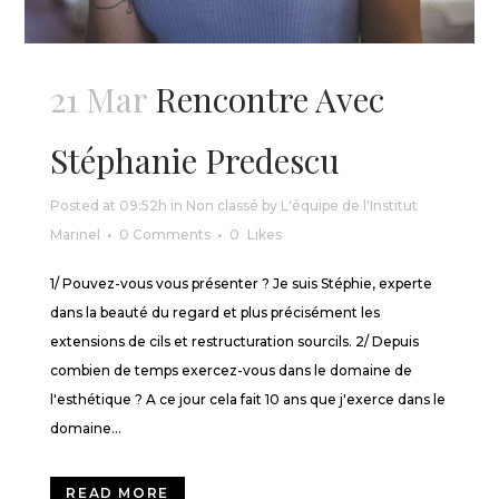
21 Mar
Rencontre Avec
Stéphanie Predescu
Posted at 09:52h
in
Non classé
by
L'équipe de l'Institut
Marinel
0 Comments
0
Likes
1/ Pouvez-vous vous présenter ? Je suis Stéphie, experte
dans la beauté du regard et plus précisément les
extensions de cils et restructuration sourcils. 2/ Depuis
combien de temps exercez-vous dans le domaine de
l'esthétique ? A ce jour cela fait 10 ans que j'exerce dans le
domaine...
READ MORE