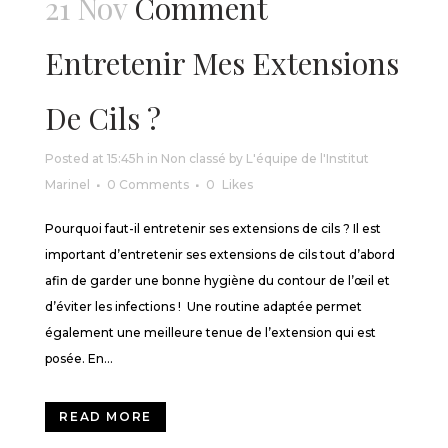
21 Nov
Comment
Entretenir Mes Extensions
De Cils ?
Posted at 15:45h
in
Non classé
by
L'équipe de l'Institut
Marinel
0 Comments
0
Likes
Pourquoi faut-il entretenir ses extensions de cils ? Il est
important d’entretenir ses extensions de cils tout d’abord
afin de garder une bonne hygiène du contour de l’œil et
d’éviter les infections ! Une routine adaptée permet
également une meilleure tenue de l’extension qui est
posée. En...
READ MORE