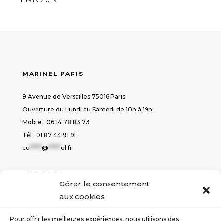
mars 2019
MARINEL PARIS
9 Avenue de Versailles 75016 Paris
Ouverture du Lundi au Samedi de 10h à 19h
Mobile : 06 14 78 83 73
Tél : 01 87 44 91 91
co
*****
@
*****
el.fr
A PROPOS
Gérer le consentement
Politique de cookies
aux cookies
Déclaration de confidentialité
Conditions générales de ventes
Pour offrir les meilleures expériences, nous utilisons des